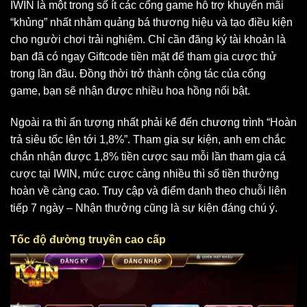
IWIN là một trong số ít các cổng game hỗ trợ khuyến mãi
“khủng” nhất nhằm quảng bá thương hiệu và tạo điều kiện
cho người chơi trải nghiệm. Chỉ cần đăng ký tài khoản là
bạn đã có ngay Giftcode tiền mặt để tham gia cược thử
trong lần đầu. Đồng thời trở thành cộng tác của cổng
game, bạn sẽ nhận được nhiều hoa hồng nổi bật.
Ngoài ra thì ấn tượng nhất phải kể đến chương trình “Hoàn
trả siêu tốc lên tới 1,8%”. Tham gia sự kiện, anh em chắc
chắn nhận được 1,8% tiền cược sau mỗi lần tham gia cá
cược tại IWIN, mức cược càng nhiều thì số tiền thưởng
hoàn về càng cao. Truy cập và điểm danh theo chuỗi liên
tiếp 7 ngày – Nhận thưởng cũng là sự kiện đáng chú ý.
Tốc độ đường truyền cao cấp