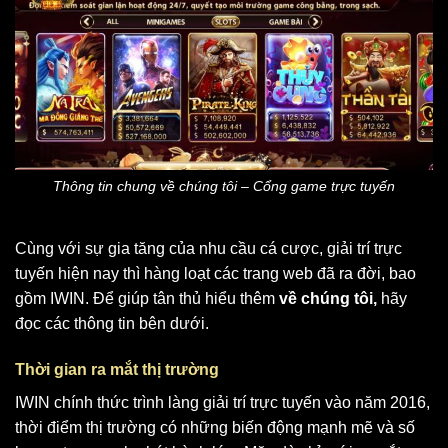
Thông tin chung về chúng tôi – Cổng game trực tuyến
Cùng với sự gia tăng của nhu cầu cá cược, giải trí trực
tuyến hiện nay thì hàng loạt các trang web đã ra đời, bao
gồm IWIN. Để giúp tân thủ hiểu thêm
về chúng tôi,
hãy
đọc các thông tin bên dưới.
Thời gian ra mắt thị trường
IWIN chính thức trình làng giải trí trực tuyến vào năm 2016,
thời điểm thị trường có những biến động mạnh mẽ và số