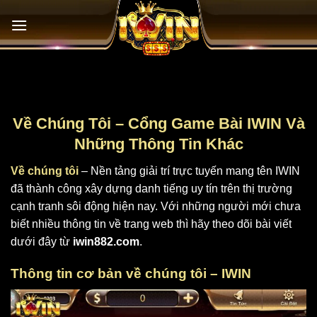
Chuyển
đến
nội
dung
Về Chúng Tôi – Cổng Game Bài IWIN Và
Những Thông Tin Khác
Về chúng tôi
– Nền tảng giải trí trực tuyến mang tên IWIN
đã thành công xây dựng danh tiếng uy tín trên thị trường
cạnh tranh sôi động hiện nay. Với những người mới chưa
biết nhiều thông tin về trang web thì hãy theo dõi bài viết
dưới đây từ
iwin882.com
.
Thông tin cơ bản về chúng tôi – IWIN