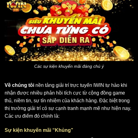
Các sự kiện khuyến mãi đáng chú ý
Về chúng tôi
nền tảng giải trí trực tuyến IWIN tự hào khi
nhận được nhiều phản hồi tích cực từ cộng đồng game
thủ, niềm tin, sự tín nhiệm của khách hàng. Đặc biệt trong
thị trường giải trí có sự cạnh tranh mạnh mẽ như hiện nay.
Các ưu điểm đó chính là:
Sự kiện khuyến mãi “Khủng’’