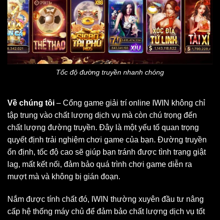
Tốc độ đường truyền nhanh chóng
Về chúng tôi
– Cổng game giải trí online IWIN không chỉ
tập trung vào chất lượng dịch vụ mà còn chú trọng đến
chất lượng đường truyền. Đây là một yếu tố quan trọng
quyết định trải nghiệm chơi game của bạn. Đường truyền
ổn định, tốc độ cao sẽ giúp bạn tránh được tình trạng giật
lag, mất kết nối, đảm bảo quá trình chơi game diễn ra
mượt mà và không bị gián đoạn.
Nắm được tính chất đó, IWIN thường xuyên đầu tư nâng
cấp hệ thống máy chủ để đảm bảo chất lượng dịch vụ tốt