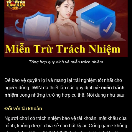
Tổng hợp quy định về miễn trách nhiệm
Để bảo vệ quyền lợi và mang lại trải nghiệm tốt nhất cho
người dùng, IWIN đã thiết lập các quy định về
miễn trách
nhiệm
trong những trường hợp cụ thể. Nội dung như sau:
Đối với tài khoản
Người chơi có trách nhiệm bảo vệ tài khoản, mật khẩu của
mình, không được chia sẻ cho bất kỳ ai. Cổng game không