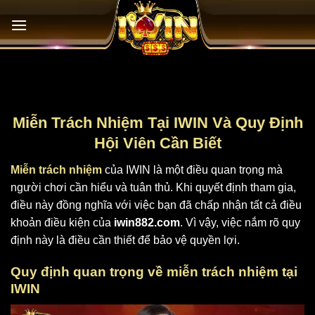
Chuyển
đến
nội
dung
Miễn Trách Nhiệm Tại IWIN Và Quy Định
Hội Viên Cần Biết
Miễn trách nhiệm
của IWIN là một điều quan trọng mà
người chơi cần hiểu và tuân thủ. Khi quyết định tham gia,
điều này đồng nghĩa với việc bạn đã chấp nhận tất cả điều
khoản điều kiện của
iwin882.com
. Vì vậy, việc nắm rõ quy
định này là điều cần thiết để bảo vệ quyền lợi.
Quy định quan trọng về miễn trách nhiệm tại
IWIN