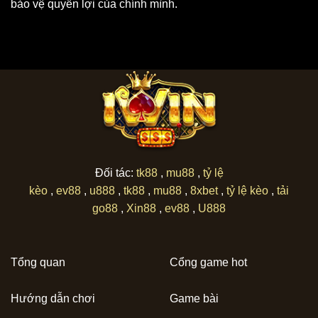
bảo vệ quyền lợi của chính mình.
Đối tác:
tk88
,
mu88
,
tỷ lệ
kèo
,
ev88
,
u888
,
tk88
,
mu88
,
8xbet
,
tỷ lệ kèo
,
tải
go88
,
Xin88
,
ev88
,
U888
Tổng quan
Cổng game hot
Hướng dẫn chơi
Game bài