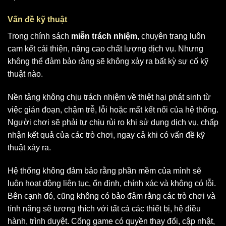
Vấn đề kỹ thuật
Trong chính sách
miễn trách nhiệm
, chuyên trang luôn
cam kết cải thiện, nâng cao chất lượng dịch vụ. Nhưng
không thể đảm bảo rằng sẽ không xảy ra bất kỳ sự cố kỹ
thuật nào.
Nền tảng không chịu trách nhiệm về thiệt hại phát sinh từ
việc gián đoạn, chậm trễ, lỗi hoặc mất kết nối của hệ thống.
Người chơi sẽ phải tự chịu rủi ro khi sử dụng dịch vụ, chấp
nhận kết quả của các trò chơi, ngay cả khi có vấn đề kỹ
thuật xảy ra.
Hệ thống không đảm bảo rằng phần mềm của mình sẽ
luôn hoạt động liên tục, ổn định, chính xác và không có lỗi.
Bên cạnh đó, cũng không có bảo đảm rằng các trò chơi và
tính năng sẽ tương thích với tất cả các thiết bị, hệ điều
hành, trình duyệt. Cổng game có quyền thay đổi, cập nhật,